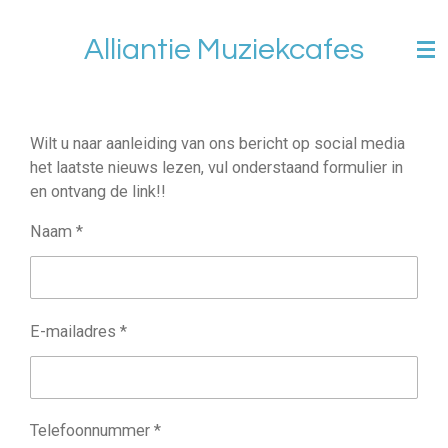
Ga
Alliantie Muziekcafes
direct
naar
de
hoofdinhoud
Wilt u naar aanleiding van ons bericht op social media
het laatste nieuws lezen, vul onderstaand formulier in
en ontvang de link!!
Naam *
E-mailadres *
Telefoonnummer *